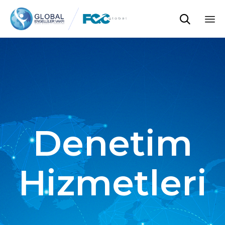

Sk
to
co
Denetim
Hizmetleri