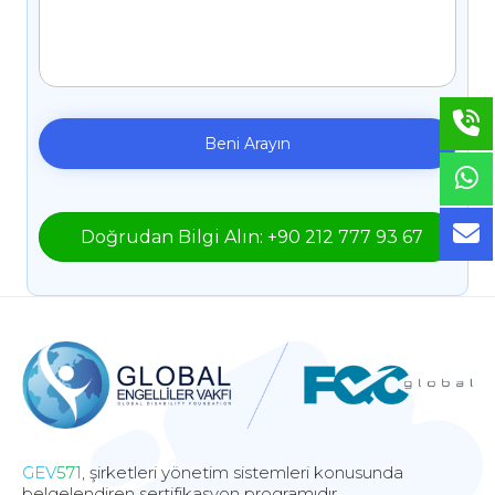
Doğrudan Bilgi Alın: +90 212 777 93 67
GEV
571
, şirketleri yönetim sistemleri konusunda
belgelendiren sertifikasyon programıdır.